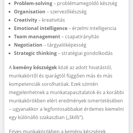
Problem-solving
– problémamegoldó készség
Organisation
– szervezőkészség
Creativity
– kreativitás
Emotional intelligence
– érzelmi intelligencia
Team management
– csapatirányítás
Negotiation
– tárgyalóképesség
Strategic thinking
– stratégiai gondolkodás
A
kemény készségek
közé az adott hivatástól,
munkakörtől és iparágtól függően más és más
kompetenciák sorolhatóak. Ezek szintén
megjelenhetnek a munkatapasztalatok és a korábbi
munkakörökben elért eredmények ismertetésében
– ugyanakkor a legfontosabbakat érdemes kiemelni
egy különálló szakaszban („
Skills
”).
Egyes munkakörökben a kemény készségek