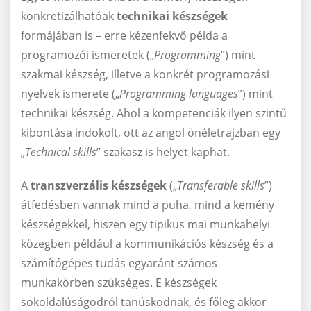
konkretizálhatóak
technikai készségek
formájában is – erre kézenfekvő példa a
programozói ismeretek („
Programming
”) mint
szakmai készség, illetve a konkrét programozási
nyelvek ismerete („
Programming languages
”) mint
technikai készség. Ahol a kompetenciák ilyen szintű
kibontása indokolt, ott az angol önéletrajzban egy
„
Technical skills
” szakasz is helyet kaphat.
A
transzverzális készségek
(„
Transferable skills
”)
átfedésben vannak mind a puha, mind a kemény
készségekkel, hiszen egy tipikus mai munkahelyi
közegben például a kommunikációs készség és a
számítógépes tudás egyaránt számos
munkakörben szükséges. E készségek
sokoldalúságodról tanúskodnak, és főleg akkor