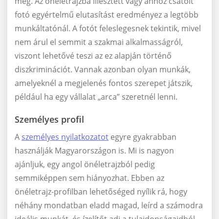
meg. Az önéletrajzba illesztett vagy ahhoz csatolt
fotó egyértelmű elutasítást eredményez a legtöbb
munkáltatónál. A fotót feleslegesnek tekintik, mivel
nem árul el semmit a szakmai alkalmasságról,
viszont lehetővé teszi az ez alapján történő
diszkriminációt. Vannak azonban olyan munkák,
amelyeknél a megjelenés fontos szerepet játszik,
például ha egy vállalat „arca” szeretnél lenni.
Személyes profil
A
személyes nyilatkozatot
egyre gyakrabban
használják Magyarországon is. Mi is nagyon
ajánljuk, egy angol önéletrajzból pedig
semmiképpen sem hiányozhat. Ebben az
önéletrajz-profilban lehetőséged nyílik rá, hogy
néhány mondatban eladd magad, leírd a számodra
ideális munkát, és ízelítőt adj a tulajdonságaidból