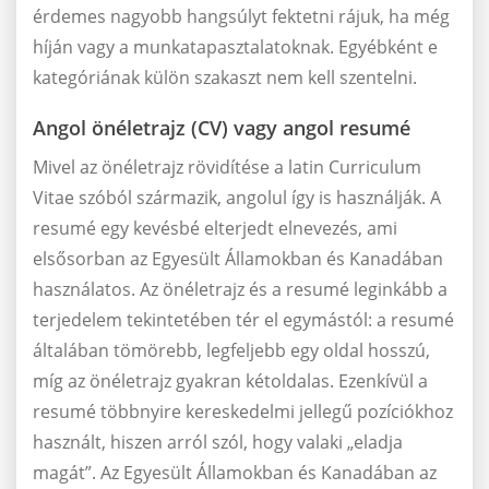
érdemes nagyobb hangsúlyt fektetni rájuk, ha még
híján vagy a munkatapasztalatoknak. Egyébként e
kategóriának külön szakaszt nem kell szentelni.
Angol önéletrajz (CV) vagy angol resumé
Mivel az önéletrajz rövidítése a latin Curriculum
Vitae szóból származik, angolul így is használják. A
resumé egy kevésbé elterjedt elnevezés, ami
elsősorban az Egyesült Államokban és Kanadában
használatos. Az önéletrajz és a resumé leginkább a
terjedelem tekintetében tér el egymástól: a resumé
általában tömörebb, legfeljebb egy oldal hosszú,
míg az önéletrajz gyakran kétoldalas. Ezenkívül a
resumé többnyire kereskedelmi jellegű pozíciókhoz
használt, hiszen arról szól, hogy valaki „eladja
magát”. Az Egyesült Államokban és Kanadában az