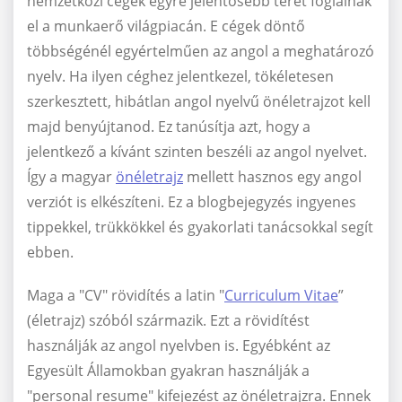
nemzetközi cégek egyre jelentősebb teret foglalnak
el a munkaerő világpiacán. E cégek döntő
többségénél egyértelműen az angol a meghatározó
nyelv. Ha ilyen céghez jelentkezel, tökéletesen
szerkesztett, hibátlan angol nyelvű önéletrajzot kell
majd benyújtanod. Ez tanúsítja azt, hogy a
jelentkező a kívánt szinten beszéli az angol nyelvet.
Így a magyar
önéletrajz
mellett hasznos egy angol
verziót is elkészíteni. Ez a blogbejegyzés ingyenes
tippekkel, trükkökkel és gyakorlati tanácsokkal segít
ebben.
Maga a "CV" rövidítés a latin "
Curriculum Vitae
”
(életrajz) szóból származik. Ezt a rövidítést
használják az angol nyelvben is. Egyébként az
Egyesült Államokban gyakran használják a
"personal resume" kifejezést az önéletrajzra. Ennek