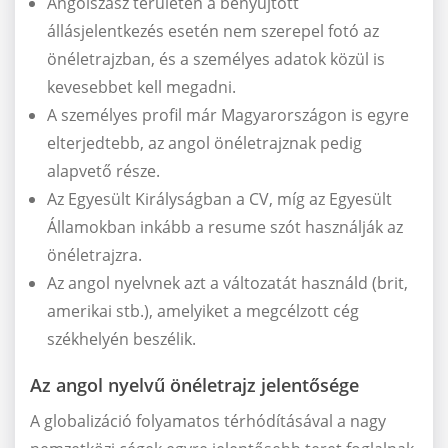
Angolszász területen a benyújtott
állásjelentkezés esetén nem szerepel fotó az
önéletrajzban, és a személyes adatok közül is
kevesebbet kell megadni.
A személyes profil már Magyarországon is egyre
elterjedtebb, az angol önéletrajznak pedig
alapvető része.
Az Egyesült Királyságban a CV, míg az Egyesült
Államokban inkább a resume szót használják az
önéletrajzra.
Az angol nyelvnek azt a változatát használd (brit,
amerikai stb.), amelyiket a megcélzott cég
székhelyén beszélik.
Az angol nyelvű önéletrajz jelentősége
A globalizáció folyamatos térhódításával a nagy