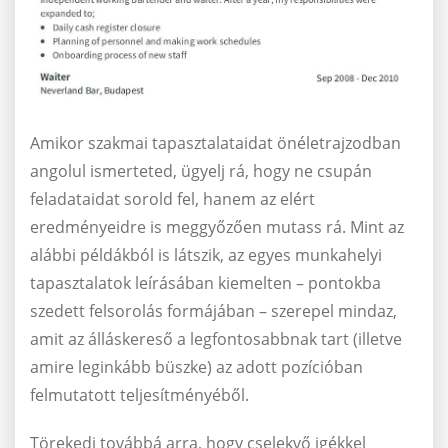
Amikor szakmai tapasztalataidat önéletrajzodban
angolul ismerteted, ügyelj rá, hogy ne csupán
feladataidat sorold fel, hanem az elért
eredményeidre is meggyőzően mutass rá. Mint az
alábbi példákból is látszik, az egyes munkahelyi
tapasztalatok leírásában kiemelten – pontokba
szedett felsorolás formájában – szerepel mindaz,
amit az álláskereső a legfontosabbnak tart (illetve
amire leginkább büszke) az adott pozícióban
felmutatott teljesítményéből.
Törekedj továbbá arra, hogy cselekvő igékkel