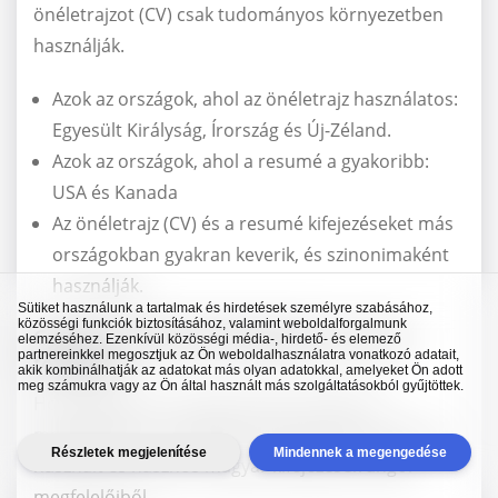
önéletrajzot (CV) csak tudományos környezetben
használják.
Azok az országok, ahol az önéletrajz használatos:
Egyesült Királyság, Írország és Új-Zéland.
Azok az országok, ahol a resumé a gyakoribb:
USA és Kanada
Az önéletrajz (CV) és a resumé kifejezéseket más
országokban gyakran keverik, és szinonimaként
használják.
Sütiket használunk a tartalmak és hirdetések személyre szabásához,
közösségi funkciók biztosításához, valamint weboldalforgalmunk
Gyakran előforduló kifejezések, szavak
elemzéséhez. Ezenkívül közösségi média-, hirdető- és elemező
partnereinkkel megosztjuk az Ön weboldalhasználatra vonatkozó adatait,
fordítása
akik kombinálhatják az adatokat más olyan adatokkal, amelyeket Ön adott
meg számukra vagy az Ön által használt más szolgáltatásokból gyűjtöttek.
Hogy segítsünk az angol nyelvű önéletrajz
megírásában, összeállítottunk egy listát a gyakran
Részletek megjelenítése
Mindennek a megengedése
használt és hasznos magyar kifejezések angol
megfelelőiből.