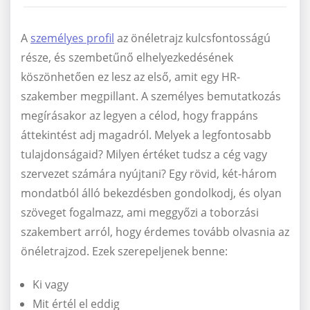
A
személyes profil
az önéletrajz kulcsfontosságú
része, és szembetűnő elhelyezkedésének
köszönhetően ez lesz az első, amit egy HR-
szakember megpillant. A személyes bemutatkozás
megírásakor az legyen a célod, hogy frappáns
áttekintést adj magadról. Melyek a legfontosabb
tulajdonságaid? Milyen értéket tudsz a cég vagy
szervezet számára nyújtani? Egy rövid, két-három
mondatból álló bekezdésben gondolkodj, és olyan
szöveget fogalmazz, ami meggyőzi a toborzási
szakembert arról, hogy érdemes tovább olvasnia az
önéletrajzod. Ezek szerepeljenek benne:
Ki vagy
Mit értél el eddig