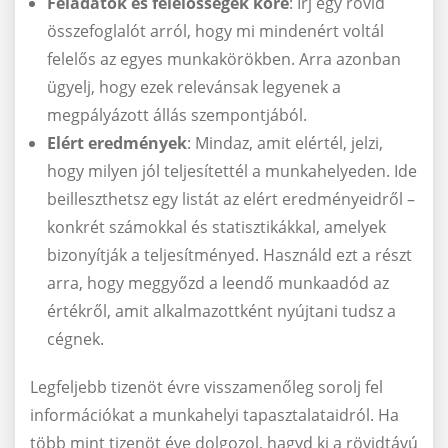
Feladatok és felelősségek köre
: Írj egy rövid
összefoglalót arról, hogy mi mindenért voltál
felelős az egyes munkakörökben. Arra azonban
ügyelj, hogy ezek relevánsak legyenek a
megpályázott állás szempontjából.
Elért eredmények
: Mindaz, amit elértél, jelzi,
hogy milyen jól teljesítettél a munkahelyeden. Ide
beilleszthetsz egy listát az elért eredményeidről –
konkrét számokkal és statisztikákkal, amelyek
bizonyítják a teljesítményed. Használd ezt a részt
arra, hogy meggyőzd a leendő munkaadód az
értékről, amit alkalmazottként nyújtani tudsz a
cégnek.
Legfeljebb tizenöt évre visszamenőleg sorolj fel
információkat a munkahelyi tapasztalataidról. Ha
több mint tizenöt éve dolgozol, hagyd ki a rövidtávú