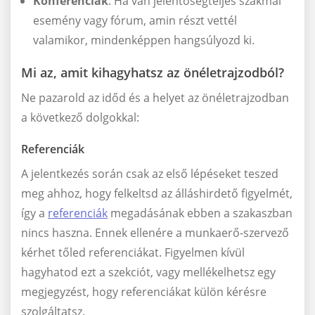
Konferenciák
: Ha van jelentőségteljes szakmai
esemény vagy fórum, amin részt vettél
valamikor, mindenképpen hangsúlyozd ki.
Mi az, amit kihagyhatsz az önéletrajzodból?
Ne pazarold az időd és a helyet az önéletrajzodban
a következő dolgokkal:
Referenciák
A jelentkezés során csak az első lépéseket teszed
meg ahhoz, hogy felkeltsd az álláshirdető figyelmét,
így a
referenciák
megadásának ebben a szakaszban
nincs haszna. Ennek ellenére a munkaerő-szervező
kérhet tőled referenciákat. Figyelmen kívül
hagyhatod ezt a szekciót, vagy mellékelhetsz egy
megjegyzést, hogy referenciákat külön kérésre
szolgáltatsz.