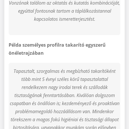
Vonzónak találom az oktatás és kutatás kombinációját,
egyúttal fontosnak tartom a táplálkozástannal
kapcsolatos ismeretterjesztést.
Példa személyes profilra takarító egyszerű
önéletrajzában
Tapasztalt, szorgalmas és megbízható takarítóként
több mint 5 évnyi széles körű tapasztalattal
rendelkezem nagy irodai terek és szállodák
tisztaságának fenntartásában. Kiválóan dolgozom
csapatban és önállóan is; kezdeményező és proaktívan
problémamegoldó hozzáállásom van. Mindenkor
törekszem a magas fokú higiéniai és tisztasági állapot
biztosítására, ugyanakkor munkám során előnyben