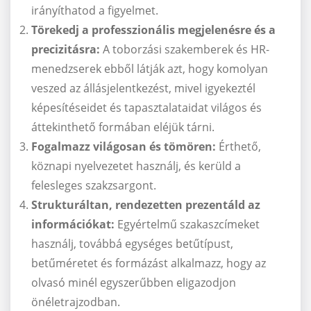
irányíthatod a figyelmet.
Törekedj a professzionális megjelenésre és a
precizitásra:
A toborzási szakemberek és HR-
menedzserek ebből látják azt, hogy komolyan
veszed az állásjelentkezést, mivel igyekeztél
képesítéseidet és tapasztalataidat világos és
áttekinthető formában eléjük tárni.
Fogalmazz világosan és tömören:
Érthető,
köznapi nyelvezetet használj, és kerüld a
felesleges szakzsargont.
Strukturáltan, rendezetten prezentáld az
információkat:
Egyértelmű szakaszcímeket
használj, továbbá egységes betűtípust,
betűméretet és formázást alkalmazz, hogy az
olvasó minél egyszerűbben eligazodjon
önéletrajzodban.