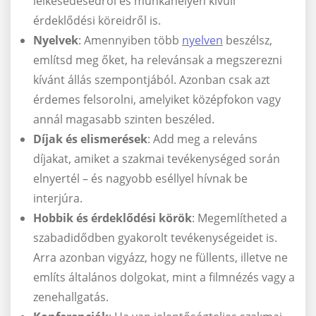
lelkesedésedről és munkahelyen kívüli
érdeklődési köreidről is.
Nyelvek
: Amennyiben több
nyelven
beszélsz,
említsd meg őket, ha relevánsak a megszerezni
kívánt állás szempontjából. Azonban csak azt
érdemes felsorolni, amelyiket középfokon vagy
annál magasabb szinten beszéled.
Díjak és elismerések
: Add meg a releváns
díjakat, amiket a szakmai tevékenységed során
elnyertél – és nagyobb eséllyel hívnak be
interjúra.
Hobbik és érdeklődési körök
: Megemlítheted a
szabadidődben gyakorolt tevékenységeidet is.
Arra azonban vigyázz, hogy ne füllents, illetve ne
említs általános dolgokat, mint a filmnézés vagy a
zenehallgatás.