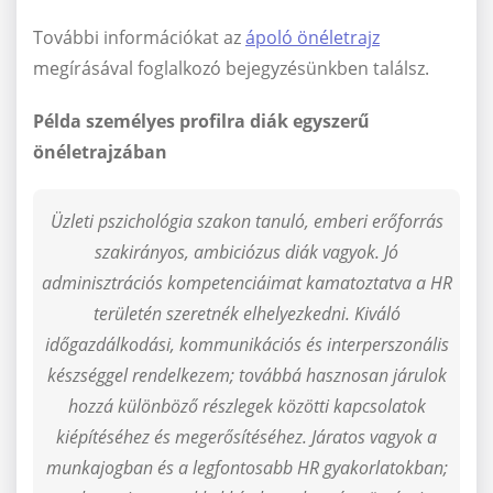
További információkat az
ápoló önéletrajz
megírásával foglalkozó bejegyzésünkben találsz.
Példa személyes profilra diák egyszerű
önéletrajzában
Üzleti pszichológia szakon tanuló, emberi erőforrás
szakirányos, ambiciózus diák vagyok. Jó
adminisztrációs kompetenciáimat kamatoztatva a HR
területén szeretnék elhelyezkedni. Kiváló
időgazdálkodási, kommunikációs és interperszonális
készséggel rendelkezem; továbbá hasznosan járulok
hozzá különböző részlegek közötti kapcsolatok
kiépítéséhez és megerősítéséhez. Járatos vagyok a
munkajogban és a legfontosabb HR gyakorlatokban;