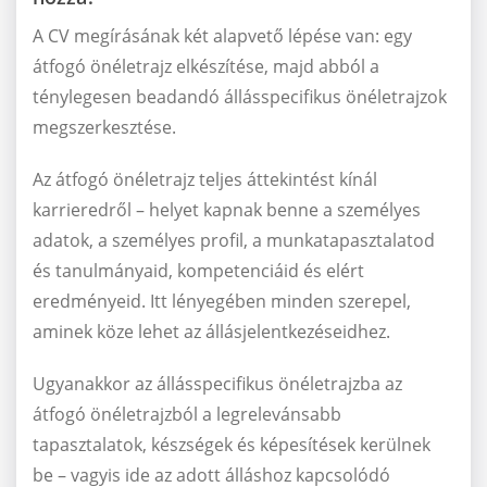
A CV megírásának két alapvető lépése van: egy
átfogó önéletrajz elkészítése, majd abból a
ténylegesen beadandó állásspecifikus önéletrajzok
megszerkesztése.
Az átfogó önéletrajz teljes áttekintést kínál
karrieredről – helyet kapnak benne a személyes
adatok, a személyes profil, a munkatapasztalatod
és tanulmányaid, kompetenciáid és elért
eredményeid. Itt lényegében minden szerepel,
aminek köze lehet az állásjelentkezéseidhez.
Ugyanakkor az állásspecifikus önéletrajzba az
átfogó önéletrajzból a legrelevánsabb
tapasztalatok, készségek és képesítések kerülnek
be – vagyis ide az adott álláshoz kapcsolódó