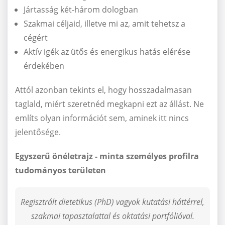
Jártasság két-három dologban
Szakmai céljaid, illetve mi az, amit tehetsz a
cégért
Aktív igék az ütős és energikus hatás elérése
érdekében
Attól azonban tekints el, hogy hosszadalmasan
taglald, miért szeretnéd megkapni ezt az állást. Ne
említs olyan információt sem, aminek itt nincs
jelentősége.
Egyszerű önéletrajz - minta személyes profilra
tudományos területen
Regisztrált dietetikus (PhD) vagyok kutatási háttérrel,
szakmai tapasztalattal és oktatási portfólióval.