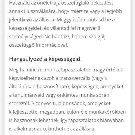
Használd az önéletrajz-összefoglaló bekezdést
annak illusztrálására, hogy miért te vagy a legjobb
jelentkező az állásra. Meggyőzően mutasd be a
képességeidet, és villantsd fel megnyerő
személyiséged. Ne hantázz, hanem szolgálj
összefüggő információval.
Hangsúlyozd a képességeid
Még ha nincs is munkatapasztalatod, nagy értéket
képviselhetnek azok a transzverzális (vagyis
általánosan hasznosítható) képességek, amelyeket
a tanulmányaid vagy önkéntes munka során
szereztél. Bizonyos tulajdonságok, amelyeket
kifejlesztettél magadban, különféle munkakörökben
is hasznosak lehetnek, így tapasztalatok hiányában
is alkalmasnak tekinthetnek az állásra.