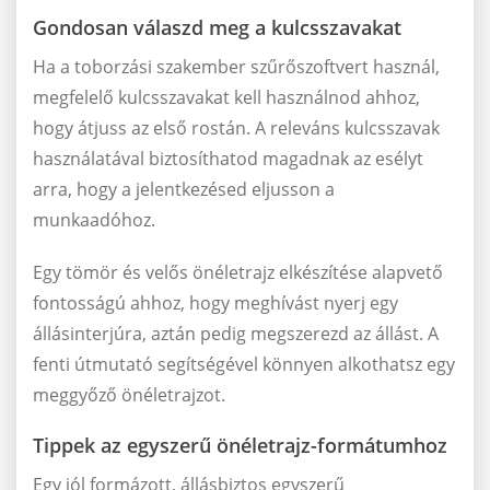
Gondosan válaszd meg a kulcsszavakat
Ha a toborzási szakember szűrőszoftvert használ,
megfelelő kulcsszavakat kell használnod ahhoz,
hogy átjuss az első rostán. A releváns kulcsszavak
használatával biztosíthatod magadnak az esélyt
arra, hogy a jelentkezésed eljusson a
munkaadóhoz.
Egy tömör és velős önéletrajz elkészítése alapvető
fontosságú ahhoz, hogy meghívást nyerj egy
állásinterjúra, aztán pedig megszerezd az állást. A
fenti útmutató segítségével könnyen alkothatsz egy
meggyőző önéletrajzot.
Tippek az egyszerű önéletrajz-formátumhoz
Egy jól formázott, állásbiztos egyszerű