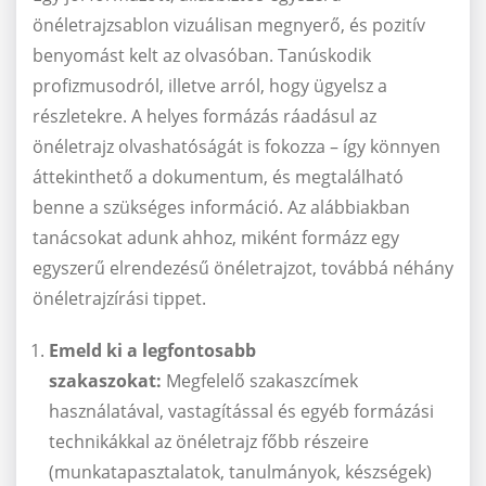
önéletrajzsablon vizuálisan megnyerő, és pozitív
benyomást kelt az olvasóban. Tanúskodik
profizmusodról, illetve arról, hogy ügyelsz a
részletekre. A helyes formázás ráadásul az
önéletrajz olvashatóságát is fokozza – így könnyen
áttekinthető a dokumentum, és megtalálható
benne a szükséges információ. Az alábbiakban
tanácsokat adunk ahhoz, miként formázz egy
egyszerű elrendezésű önéletrajzot, továbbá néhány
önéletrajzírási tippet.
Emeld ki a legfontosabb
szakaszokat:
Megfelelő szakaszcímek
használatával, vastagítással és egyéb formázási
technikákkal az önéletrajz főbb részeire
(munkatapasztalatok, tanulmányok, készségek)