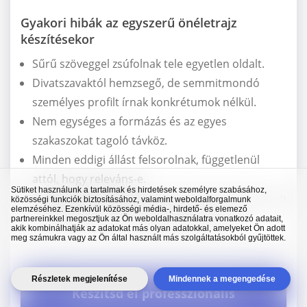
Gyakori hibák az egyszerű önéletrajz
készítésekor
Sűrű szöveggel zsúfolnak tele egyetlen oldalt.
Divatszavaktól hemzsegő, de semmitmondó
személyes profilt írnak konkrétumok nélkül.
Nem egységes a formázás és az egyes
szakaszokat tagoló távköz.
Minden eddigi állást felsorolnak, függetlenül
attól, hogy releváns-e.
Sütiket használunk a tartalmak és hirdetések személyre szabásához,
Olyan grafikai elemeket használnak, amelyek nem
közösségi funkciók biztosításához, valamint weboldalforgalmunk
elemzéséhez. Ezenkívül közösségi média-, hirdető- és elemező
olvashatóak az ATS szoftverek számára.
partnereinkkel megosztjuk az Ön weboldalhasználatra vonatkozó adatait,
akik kombinálhatják az adatokat más olyan adatokkal, amelyeket Ön adott
meg számukra vagy az Ön által használt más szolgáltatásokból gyűjtöttek.
Részletek megjelenítése
Mindennek a megengedése
Készítsd el professzionális