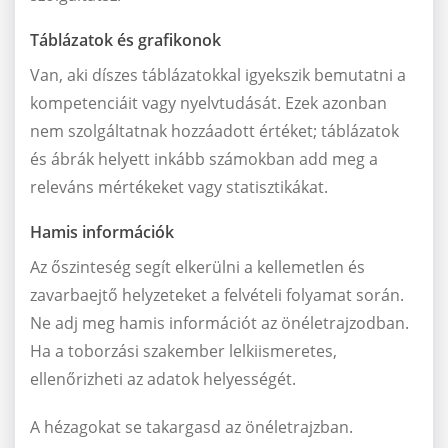
Táblázatok és grafikonok
Van, aki díszes táblázatokkal igyekszik bemutatni a
kompetenciáit vagy nyelvtudását. Ezek azonban
nem szolgáltatnak hozzáadott értéket; táblázatok
és ábrák helyett inkább számokban add meg a
releváns mértékeket vagy statisztikákat.
Hamis információk
Az őszinteség segít elkerülni a kellemetlen és
zavarbaejtő helyzeteket a felvételi folyamat során.
Ne adj meg hamis információt az önéletrajzodban.
Ha a toborzási szakember lelkiismeretes,
ellenőrizheti az adatok helyességét.
A hézagokat se takargasd az önéletrajzban.