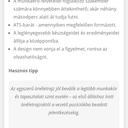
A munkaerő-felvétellel foglalkozó szakember
számára könnyebben áttekinthető; akár néhány
másodperc alatt át tudja futni.
ATS-barát - amennyiben megfelelően formázott.
A leglényegesebb készségeidet és eredményeidet
állítja a középpontba.
A design nem vonja el a figyelmet, rontva az
olvashatóságot.
Hasznos tipp
Az egyszerű önéletrajz jól beválik a legtöbb munkakör
és tapasztalati szint esetén – az első álláshoz írott
önéletrajzoktól a vezető pozíciókba beadott
jelentkezésekig.