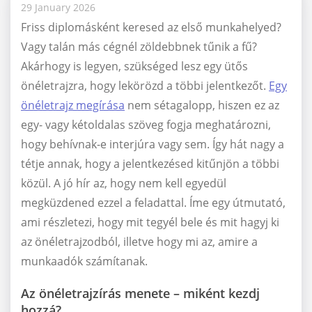
29 January 2026
Friss diplomásként keresed az első munkahelyed?
Vagy talán más cégnél zöldebbnek tűnik a fű?
Akárhogy is legyen, szükséged lesz egy ütős
önéletrajzra, hogy lekörözd a többi jelentkezőt.
Egy
önéletrajz megírása
nem sétagalopp, hiszen ez az
egy- vagy kétoldalas szöveg fogja meghatározni,
hogy behívnak-e interjúra vagy sem. Így hát nagy a
tétje annak, hogy a jelentkezésed kitűnjön a többi
közül. A jó hír az, hogy nem kell egyedül
megküzdened ezzel a feladattal. Íme egy útmutató,
ami részletezi, hogy mit tegyél bele és mit hagyj ki
az önéletrajzodból, illetve hogy mi az, amire a
munkaadók számítanak.
Az önéletrajzírás menete – miként kezdj
hozzá?