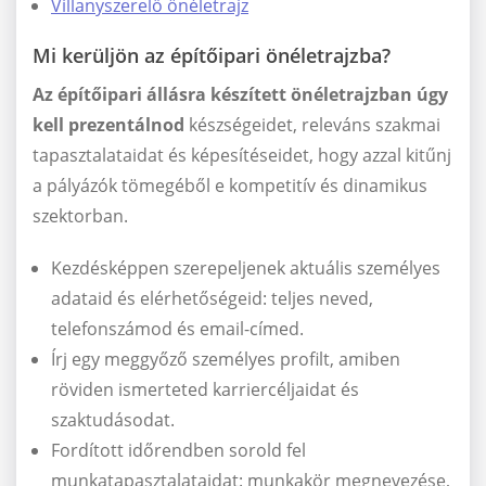
Villanyszerelő önéletrajz
Mi kerüljön az építőipari önéletrajzba?
Az építőipari állásra készített önéletrajzban úgy
kell prezentálnod
készségeidet, releváns szakmai
tapasztalataidat és képesítéseidet, hogy azzal kitűnj
a pályázók tömegéből e kompetitív és dinamikus
szektorban.
Kezdésképpen szerepeljenek aktuális személyes
adataid és elérhetőségeid: teljes neved,
telefonszámod és email-címed.
Írj egy meggyőző személyes profilt, amiben
röviden ismerteted karriercéljaidat és
szaktudásodat.
Fordított időrendben sorold fel
munkatapasztalataidat: munkakör megnevezése,