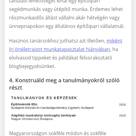
tanulási lehetőséget kínál egy építőipari
segédmunkás vagy útépítő munka. Érdemes lehet
részmunkaidős állást vállalni akár hétvégén vagy
ünnepnapokon egy általános építőipari vállalatnál.
Hasznos tanácsokhoz juthatsz azt illetően,
miként
írj önéletrajzot munkatapasztalat hiányában
, ha
elolvasod tippeket és példákat felsorakoztató
blogbejegyzésünket.
4. Konstruáld meg a tanulmányokról szóló
részt
Magyarországon sokféle módon és sokféle