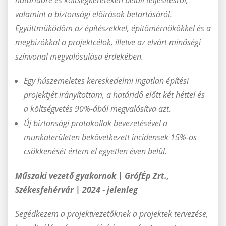
határidőre és költségkereteken belüli teljesítésről,
valamint a biztonsági előírások betartásáról.
Együttműködöm az építészekkel, építőmérnökökkel és a
megbízókkal a projektcélok, illetve az elvárt minőségi
színvonal megvalósulása érdekében.
Egy húszemeletes kereskedelmi ingatlan építési
projektjét irányítottam, a határidő előtt két héttel és
a költségvetés 90%-ából megvalósítva azt.
Új biztonsági protokollok bevezetésével a
munkaterületen bekövetkezett incidensek 15%-os
csökkenését értem el egyetlen éven belül.
Műszaki vezető gyakornok | GrófÉp Zrt.,
Székesfehérvár | 2024 - jelenleg
Segédkezem a projektvezetőknek a projektek tervezése,