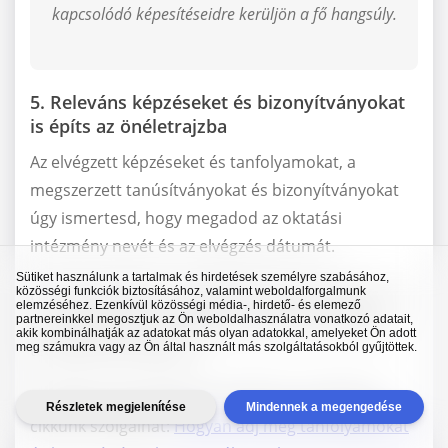
kapcsolódó képesítéseidre kerüljön a fő hangsúly.
5. Releváns képzéseket és bizonyítványokat
is építs az önéletrajzba
Az elvégzett képzéseket és tanfolyamokat, a
megszerzett tanúsítványokat és bizonyítványokat
úgy ismertesd, hogy megadod az oktatási
intézmény nevét és az elvégzés dátumát.
Sütiket használunk a tartalmak és hirdetések személyre szabásához,
Hívd fel a figyelmet a legfontosabb projektekre és
közösségi funkciók biztosításához, valamint weboldalforgalmunk
elemzéséhez. Ezenkívül közösségi média-, hirdető- és elemező
eredményekre, az elsajátított specifikus szakmai
partnereinkkel megosztjuk az Ön weboldalhasználatra vonatkozó adatait,
akik kombinálhatják az adatokat más olyan adatokkal, amelyeket Ön adott
technikai ismeretekre.
meg számukra vagy az Ön által használt más szolgáltatásokból gyűjtöttek.
További információkkal e témában a következő
Részletek megjelenítése
Mindennek a megengedése
cikkünk szolgálhat:
Hogyan adj meg tanfolyamokat