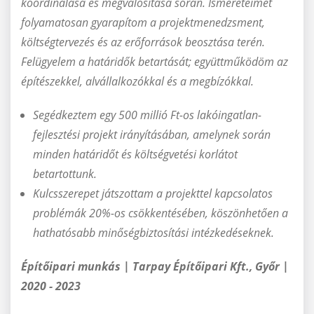
koordinálása és megvalósítása során. Ismereteimet
folyamatosan gyarapítom a projektmenedzsment,
költségtervezés és az erőforrások beosztása terén.
Felügyelem a határidők betartását; együttműködöm az
építészekkel, alvállalkozókkal és a megbízókkal.
Segédkeztem egy 500 millió Ft-os lakóingatlan-
fejlesztési projekt irányításában, amelynek során
minden határidőt és költségvetési korlátot
betartottunk.
Kulcsszerepet játszottam a projekttel kapcsolatos
problémák 20%-os csökkentésében, köszönhetően a
hathatósabb minőségbiztosítási intézkedéseknek.
Építőipari munkás | Tarpay Építőipari Kft., Győr |
2020 - 2023