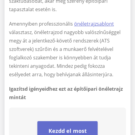
szaktudásodat, akár még szerény építőipari
tapasztalat esetén is.
Amennyiben professzionális
önéletrajzsablont
választasz, önéletrajzod nagyobb valószínűséggel
megy át a jelentkező-követő rendszerek (ATS
szoftverek) szűrőin és a munkaerő felvételével
foglalkozó szakember is könnyebben át tudja
tekinteni anyagodat. Mindez pedig fokozza
esélyedet arra, hogy behívjanak állásinterjúra.
Igazítsd igényeidhez ezt az építőipari önéletrajz
mintát
Kezdd el most