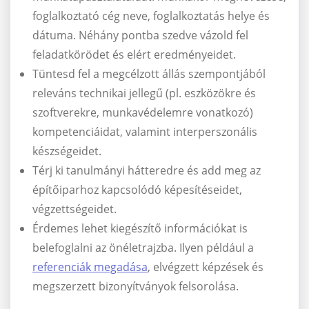
foglalkoztató cég neve, foglalkoztatás helye és
dátuma. Néhány pontba szedve vázold fel
feladatkörödet és elért eredményeidet.
Tüntesd fel a megcélzott állás szempontjából
releváns technikai jellegű (pl. eszközökre és
szoftverekre, munkavédelemre vonatkozó)
kompetenciáidat, valamint interperszonális
készségeidet.
Térj ki tanulmányi hátteredre és add meg az
építőiparhoz kapcsolódó képesítéseidet,
végzettségeidet.
Érdemes lehet kiegészítő információkat is
belefoglalni az önéletrajzba. Ilyen például a
referenciák megadása
, elvégzett képzések és
megszerzett bizonyítványok felsorolása.