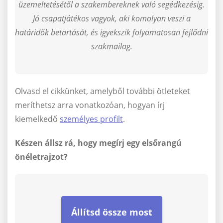
üzemeltetésétől a szakembereknek való segédkezésig.
Jó csapatjátékos vagyok, aki komolyan veszi a
határidők betartását, és igyekszik folyamatosan fejlődni
szakmailag.
Olvasd el cikkünket, amelyből további ötleteket
meríthetsz arra vonatkozóan, hogyan írj
kiemelkedő
személyes profilt
.
Készen állsz rá, hogy megírj egy elsőrangú
önéletrajzot?
Állítsd össze most