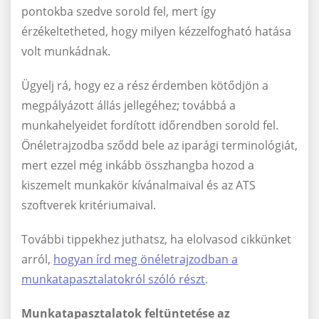
pontokba szedve sorold fel, mert így
érzékeltetheted, hogy milyen kézzelfogható hatása
volt munkádnak.
Ügyelj rá, hogy ez a rész érdemben kötődjön a
megpályázott állás jellegéhez; továbbá a
munkahelyeidet fordított időrendben sorold fel.
Önéletrajzodba sződd bele az iparági terminológiát,
mert ezzel még inkább összhangba hozod a
kiszemelt munkakör kívánalmaival és az ATS
szoftverek kritériumaival.
További tippekhez juthatsz, ha elolvasod cikkünket
arról,
hogyan írd meg önéletrajzodban a
munkatapasztalatokról szóló részt
.
Munkatapasztalatok feltüntetése az