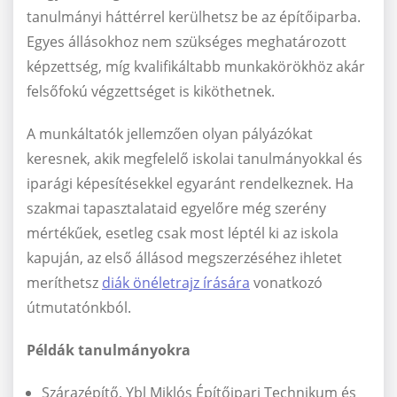
tanulmányi háttérrel kerülhetsz be az építőiparba.
Egyes állásokhoz nem szükséges meghatározott
képzettség, míg kvalifikáltabb munkakörökhöz akár
felsőfokú végzettséget is kiköthetnek.
A munkáltatók jellemzően olyan pályázókat
keresnek, akik megfelelő iskolai tanulmányokkal és
iparági képesítésekkel egyaránt rendelkeznek. Ha
szakmai tapasztalataid egyelőre még szerény
mértékűek, esetleg csak most léptél ki az iskola
kapuján, az első állásod megszerzéséhez ihletet
meríthetsz
diák önéletrajz írására
vonatkozó
útmutatónkból.
Példák tanulmányokra
Szárazépítő, Ybl Miklós Építőipari Technikum és