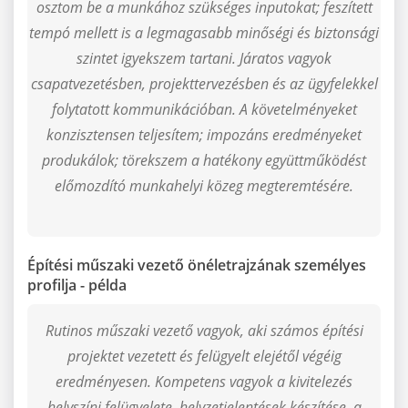
osztom be a munkához szükséges inputokat; feszített
tempó mellett is a legmagasabb minőségi és biztonsági
szintet igyekszem tartani. Járatos vagyok
csapatvezetésben, projekttervezésben és az ügyfelekkel
folytatott kommunikációban. A követelményeket
konzisztensen teljesítem; impozáns eredményeket
produkálok; törekszem a hatékony együttműködést
előmozdító munkahelyi közeg megteremtésére.
Építési műszaki vezető önéletrajzának személyes
profilja - példa
Rutinos műszaki vezető vagyok, aki számos építési
projektet vezetett és felügyelt elejétől végéig
eredményesen. Kompetens vagyok a kivitelezés
helyszíni felügyelete, helyzetjelentések készítése, a