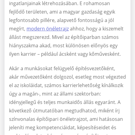
ingatlanjainak létrehozásában. E rohamosan
fejlődő területen, ami a magyar gazdaság egyik
legfontosabb pillére, alapvető fontosságú a jól
megírt,
modern önéletrajz
ahhoz, hogy a kiszemelt
állást megszerezd. Mivel az építőiparban számos
hiányszakma akad, most különösen előnyös egy
ilyen karrier – például ácsként vagy kőművesként.
Akár a munkásokat felügyelő építésvezetőként,
akár művezetőként dolgozol, esetleg most végezted
el az iskoláidat, számos karrierlehetőség kínálkozik
úgy a magán-, mint az állami szektorban:
idényjellegű és teljes munkaidős állás egyaránt. A
következő útmutatóban megtudhatod, miként írj
színvonalas építőipari önéletrajzot, ami hatásosan
jeleníti meg kompetenciáidat, képesítéseidet és