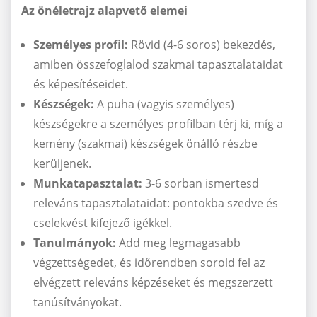
Az önéletrajz alapvető elemei
Személyes profil:
Rövid (4-6 soros) bekezdés,
amiben összefoglalod szakmai tapasztalataidat
és képesítéseidet.
Készségek:
A puha (vagyis személyes)
készségekre a személyes profilban térj ki, míg a
kemény (szakmai) készségek önálló részbe
kerüljenek.
Munkatapasztalat:
3-6 sorban ismertesd
releváns tapasztalataidat: pontokba szedve és
cselekvést kifejező igékkel.
Tanulmányok:
Add meg legmagasabb
végzettségedet, és időrendben sorold fel az
elvégzett releváns képzéseket és megszerzett
tanúsítványokat.