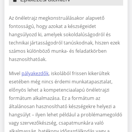
Az önéletrajz megkonstruálásakor alapvető
fontosságú, hogy azokat a készségeidet
hangsúlyozd ki, amelyek sokoldalúságodról és
technikai jártasságodról tanúskodnak, hiszen ezek
számos különböző munka- és feladatkörben
hasznosíthatóak.
Mivel
pályakezdők
, iskolából frissen kikerültek
esetében még nincs érdemi munkatapasztalat,
előnyös lehet a kompetenciaalapú önéletrajzi
formátum alkalmazása. Ez a formátum az
általánosan hasznosítható készségekre helyezi a
hangsúlyt – ilyen lehet például a problémamegoldó
vagy szervezőkészség, csapatmunkára való
alkalmasság, hatékony időgazdálkodás vagy a