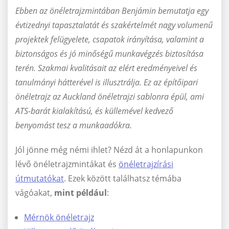
Ebben az önéletrajzmintában Benjámin bemutatja egy
évtizednyi tapasztalatát és szakértelmét nagy volumenű
projektek felügyelete, csapatok irányítása, valamint a
biztonságos és jó minőségű munkavégzés biztosítása
terén. Szakmai kvalitásait az elért eredményeivel és
tanulmányi hátterével is illusztrálja. Ez az építőipari
önéletrajz az Auckland önéletrajzi sablonra épül, ami
ATS-barát kialakítású, és küllemével kedvező
benyomást tesz a munkaadókra.
Jól jönne még némi ihlet? Nézd át a honlapunkon
lévő önéletrajzmintákat és
önéletrajzírási
útmutatókat
. Ezek között találhatsz témába
vágóakat,
mint például
:
Mérnök önéletrajz