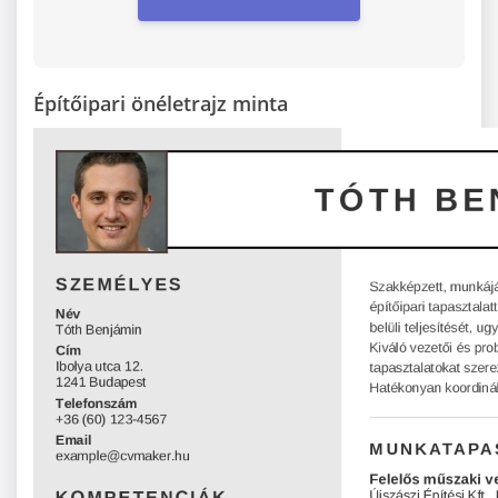
Építőipari önéletrajz minta